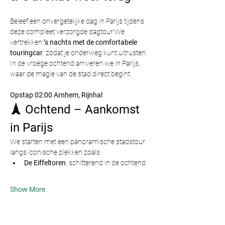
Beleef een onvergetelijke dag in Parijs tijdens 
deze compleet verzorgde dagtour!We 
vertrekken 
’s nachts met de comfortabele 
touringcar
, zodat je onderweg kunt uitrusten. 
In de vroege ochtend arriveren we in Parijs, 
waar de magie van de stad direct begint.
Opstap 02:00 Arnhem, Rijnhal
🗼 Ochtend – Aankomst 
in Parijs
We starten met een panoramische stadstour 
langs iconische plekken zoals:
De Eiffeltoren
, schitterend in de ochtend
Show More