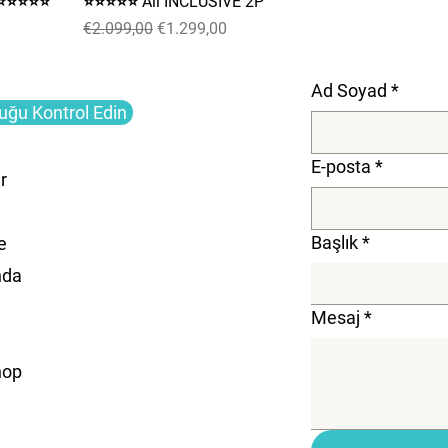
a ⭐⭐⭐⭐⭐
⭐⭐⭐⭐⭐ All INCLUSIVE 2P
Normal Fiyat
İndirimli Fiyat
€2.099,00
€1.299,00
Ad Soyad
*
uğu Kontrol Edin
E-posta
*
r
Başlık
*
e
nda
Mesaj
*
hop