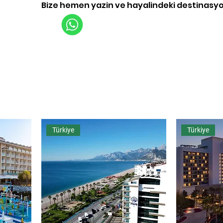
Bize hemen yazin ve hayalindeki destinasy
Uçuşlar
Turlar
İşletme
Hakkınd
Türkiye
Türkiye