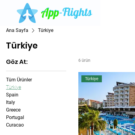
Ana Sayfa
Türkiye
Türkiye
Göz At:
6 ürün
Türkiye
Tüm Ürünler
Türkiye
Spain
Italy
Greece
Portugal
Curacao