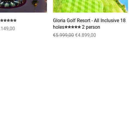
a ⭐⭐⭐⭐⭐
Gloria Golf Resort - All Inclusive 18
holes⭐⭐⭐⭐⭐ 2 person
irimli Fiyat
.149,00
Normal Fiyat
İndirimli Fiyat
€5.999,00
€4.899,00