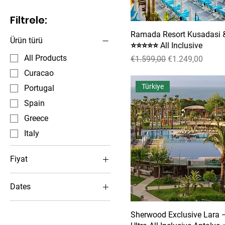
Filtrele:
Ramada Resort Kusadasi &
Ürün türü
⭐⭐⭐⭐⭐ All Inclusive
All Products
Normal Fiyat
İndirimli Fiyat
€1.599,00
€1.249,00
Curacao
Türkiye
Portugal
Spain
Greece
Italy
Fiyat
Dates
€749
€4.999
03-07-2026 / 10-07-
2026 (8 days)
Sherwood Exclusive Lara 