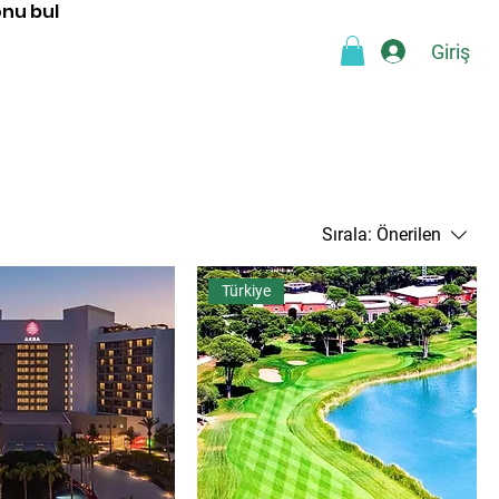
onu bul
Giriş
a
Blog
SSS
Webshop
Sırala:
Önerilen
Türkiye