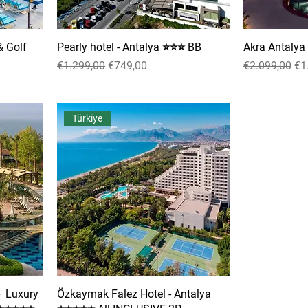
 Golf
Pearly hotel - Antalya ⭐⭐⭐ BB
Akra Antaly
Normal Fiyat
İndirimli Fiyat
Normal Fiyat
İnd
€1.299,00
€749,00
€2.099,00
€1
Türkiye
– Luxury
Özkaymak Falez Hotel - Antalya