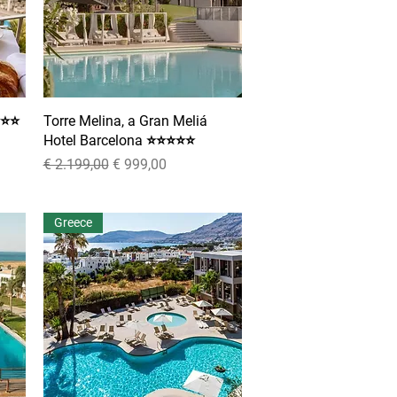
⭐⭐⭐
Torre Melina, a Gran Meliá
Snel overzicht
Hotel Barcelona ⭐⭐⭐⭐⭐
Normale prijs
Verkoopprijs
€ 2.199,00
€ 999,00
Greece