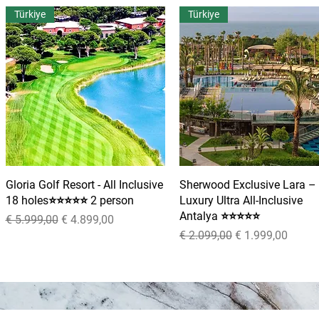
Türkiye
Türkiye
Gloria Golf Resort - All Inclusive
Snel overzicht
Sherwood Exclusive Lara –
Snel overzicht
18 holes⭐⭐⭐⭐⭐ 2 person
Luxury Ultra All-Inclusive
Antalya ⭐⭐⭐⭐⭐
Normale prijs
Verkoopprijs
€ 5.999,00
€ 4.899,00
Normale prijs
Verkoopprijs
€ 2.099,00
€ 1.999,00