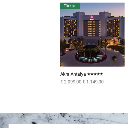
Türkiye
Akra Antalya ⭐⭐⭐⭐⭐
Snel overzicht
Normale prijs
Verkoopprijs
€ 2.099,00
€ 1.149,00