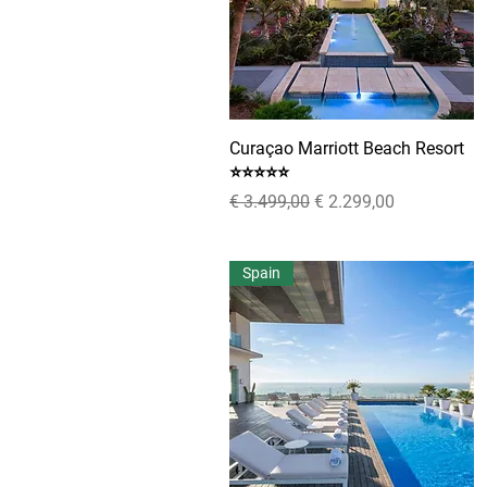
Curaçao Marriott Beach Resort
Snel overzicht
⭐⭐⭐⭐⭐
Normale prijs
Verkoopprijs
€ 3.499,00
€ 2.299,00
Spain