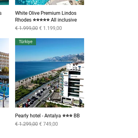
s
White Olive Premium Lindos
Snel overzicht
Rhodes ⭐⭐⭐⭐⭐ All inclusive
Normale prijs
Verkoopprijs
€ 1.999,00
€ 1.199,00
Türkiye
Pearly hotel - Antalya ⭐⭐⭐ BB
Snel overzicht
Normale prijs
Verkoopprijs
€ 1.299,00
€ 749,00