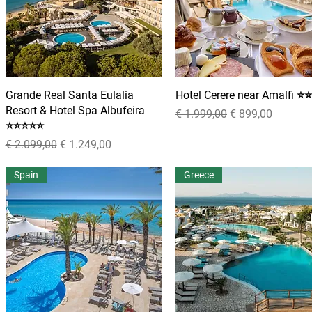
Grande Real Santa Eulalia
Snel overzicht
Hotel Cerere near Amalfi ⭐
Snel overzicht
Resort & Hotel Spa Albufeira
Normale prijs
Verkoopprijs
€ 1.999,00
€ 899,00
⭐⭐⭐⭐⭐
Normale prijs
Verkoopprijs
€ 2.099,00
€ 1.249,00
Spain
Greece