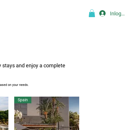
Inloggen
Over
Blog
FAQ
More
y stays and enjoy a complete
 based on your needs.
Spain