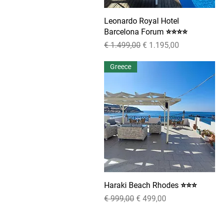
Leonardo Royal Hotel
Snel overzicht
Barcelona Forum ⭐⭐⭐⭐
Normale prijs
Verkoopprijs
€ 1.499,00
€ 1.195,00
Greece
Haraki Beach Rhodes ⭐⭐⭐
Snel overzicht
Normale prijs
Verkoopprijs
€ 999,00
€ 499,00