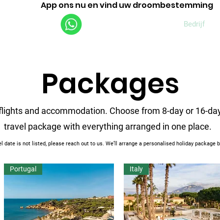
App ons nu en vind uw droombestemming
Vluchten
Rondleidingen
Bedrijf
Packages
 flights and accommodation. Choose from 8-day or 16-da
travel package with everything arranged in one place.
vel date is not listed, please reach out to us. We’ll arrange a personalised holiday package
Portugal
Italy