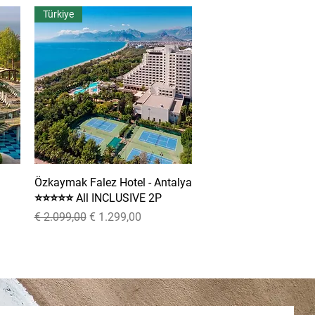
Türkiye
Özkaymak Falez Hotel - Antalya
Snel overzicht
⭐⭐⭐⭐⭐ All INCLUSIVE 2P
Normale prijs
Verkoopprijs
€ 2.099,00
€ 1.299,00