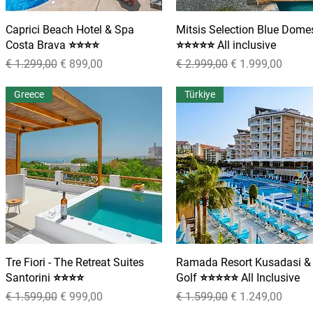
Caprici Beach Hotel & Spa
Snel overzicht
Mitsis Selection Blue Dome
Snel overzicht
Costa Brava ⭐⭐⭐⭐
⭐⭐⭐⭐⭐ All inclusive
Normale prijs
Verkoopprijs
Normale prijs
Verkoopprijs
€ 1.299,00
€ 899,00
€ 2.999,00
€ 1.999,00
Greece
Türkiye
Tre Fiori - The Retreat Suites
Snel overzicht
Ramada Resort Kusadasi &
Snel overzicht
Santorini ⭐⭐⭐⭐
Golf ⭐⭐⭐⭐⭐ All Inclusive
Normale prijs
Verkoopprijs
Normale prijs
Verkoopprijs
€ 1.599,00
€ 999,00
€ 1.599,00
€ 1.249,00