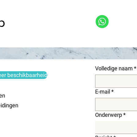
p
Volledige naam
*
eer beschikbaarheid
E-mail
*
en
idingen
Onderwerp
*